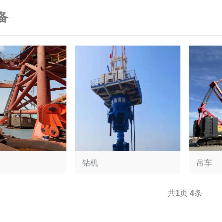
备
钻机
吊车
共
1
页
4
条