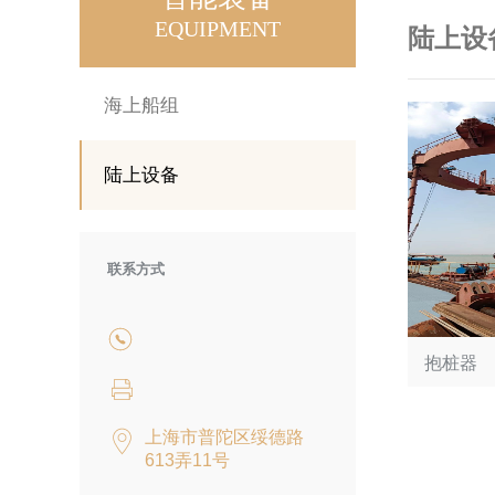
EQUIPMENT
陆上设
海上船组
陆上设备
联系方式
抱桩器
上海市普陀区绥德路
613弄11号