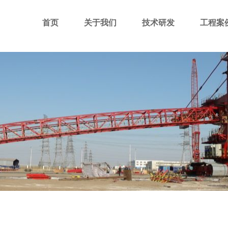
首页
关于我们
技术研发
工程案