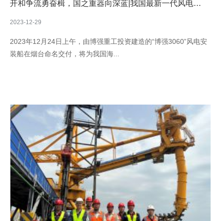
开和争流勇奋楫，国之重器向深蓝|我国最新一代风电安
装船“博强3060”在烟台交付
2023-12-29
2023年12月24日上午，由博强重工投资建造的“博强3060”风电安
装船在烟台命名交付，将为我国海...