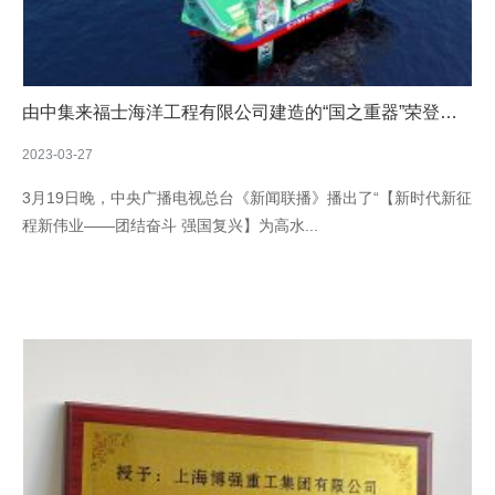
由中集来福士海洋工程有限公司建造的“国之重器”荣登央
视新闻
2023-03-27
3月19日晚，中央广播电视总台《新闻联播》播出了“【新时代新征
程新伟业——团结奋斗 强国复兴】为高水...